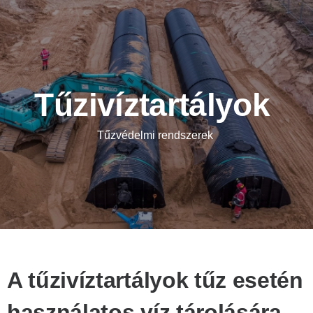
Tűzivíztartályok
Tűzvédelmi rendszerek
A tűzivíztartályok tűz esetén
használatos víz tárolására