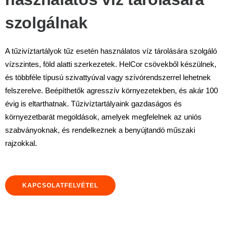
szolgálnak
A tűzivíztartályok tűz esetén használatos víz tárolására szolgáló
vízszintes, föld alatti szerkezetek. HelCor csövekből készülnek,
és többféle típusú szivattyúval vagy szívórendszerrel lehetnek
felszerelve. Beépíthetők agresszív környezetekben, és akár 100
évig is eltarthatnak. Tűzivíztartályaink gazdaságos és
környezetbarát megoldások, amelyek megfelelnek az uniós
szabványoknak, és rendelkeznek a benyújtandó műszaki
rajzokkal.
KAPCSOLATFELVÉTEL