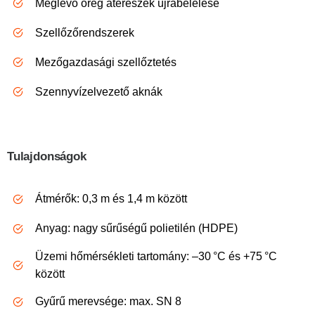
Meglévő öreg átereszek újrabélelése
Szellőzőrendszerek
Mezőgazdasági szellőztetés
Szennyvízelvezető aknák
Tulajdonságok
Átmérők: 0,3 m és 1,4 m között
Anyag: nagy sűrűségű polietilén (HDPE)
Üzemi hőmérsékleti tartomány: –30 °C és +75 °C
között
Gyűrű merevsége: max. SN 8