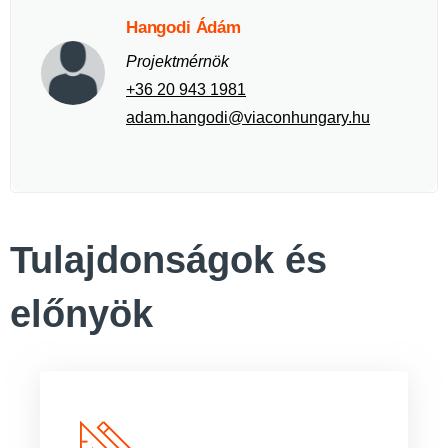
Hangodi Ádám
Projektmérnök
+36 20 943 1981
adam.hangodi@viaconhungary.hu
Tulajdonságok és
előnyök