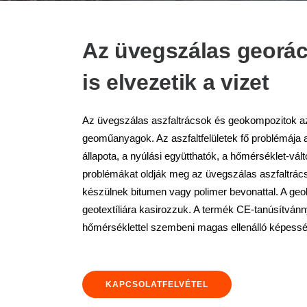
Az üvegszálas georác
is elvezetik a vizet
Az üvegszálas aszfaltrácsok és geokompozitok az
geoműanyagok. Az aszfaltfelületek fő problémája a
állapota, a nyúlási együtthatók, a hőmérséklet-vá
problémákat oldják meg az üvegszálas aszfaltrács
készülnek bitumen vagy polimer bevonattal. A geo
geotextíliára kasirozzuk. A termék CE-tanúsítvánn
hőmérséklettel szembeni magas ellenálló képesség
KAPCSOLATFELVÉTEL