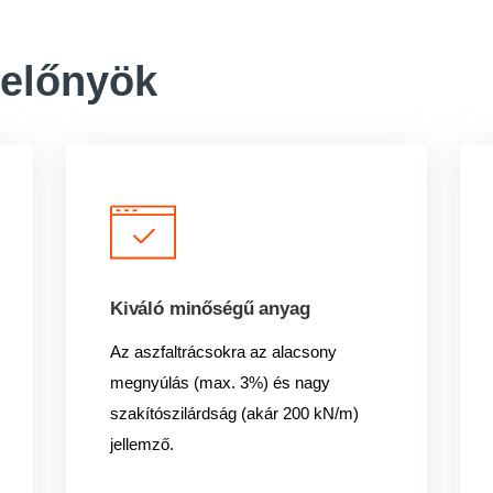
 előnyök
Kiváló minőségű anyag
Az aszfaltrácsokra az alacsony
megnyúlás (max. 3%) és nagy
szakítószilárdság (akár 200 kN/m)
jellemző.