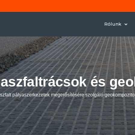
Rólunk
 aszfaltrácsok és ge
szfalt pályaszerkezetek megerősítésére szolgáló geokompozit