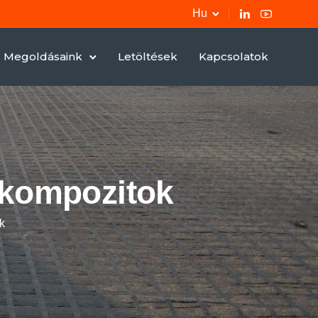
Hu
Megoldásaink
Letöltések
Kapcsolatok
okompozitok
ok