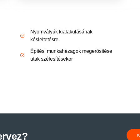
Nyomvályúk kialakulásának
késleltetésre.
Építési munkahézagok megerősítése
utak szélesítésekor
tervez?
K