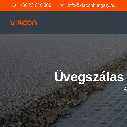
+36 23 610 306
info@viaconhungary.hu
Üvegszálas
A