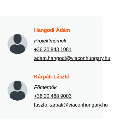
Hangodi Ádám
Projektmérnök
+36 20 943 1981
adam.hangodi@viaconhungary.hu
Kárpáti László
Főmérnök
+36 20 468 9003
laszlo.karpati@viaconhungary.hu