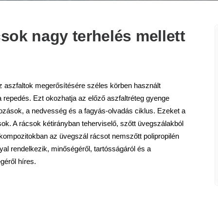
sok nagy terhelés mellett
 aszfaltok megerősítésére széles körben használt
 repedés. Ezt okozhatja az előző aszfaltréteg gyenge
ltozások, a nedvesség és a fagyás-olvadás ciklus. Ezeket a
ok. A rácsok kétirányban teherviselő, szőtt üvegszálakból
kompozitokban az üvegszál rácsot nemszőtt polipropilén
yal rendelkezik, minőségéről, tartósságáról és a
éről híres.