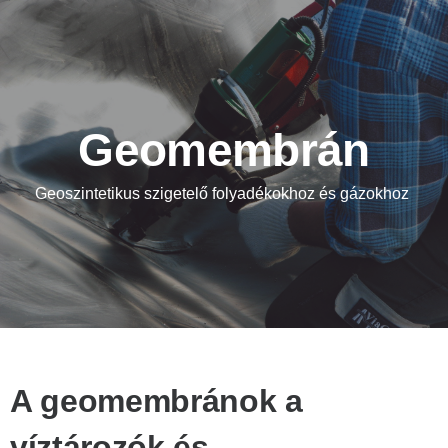
Geomembrán
Geoszintetikus szigetelő folyadékokhoz és gázokhoz
A geomembránok a
víztározók és