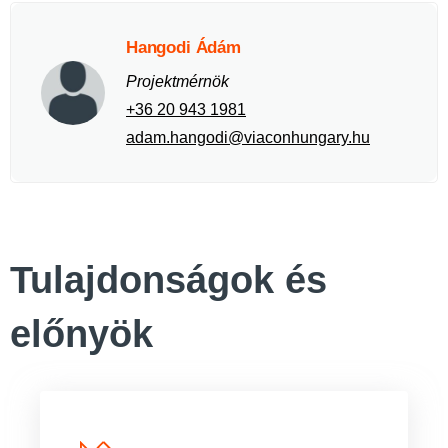
Hangodi Ádám
Projektmérnök
+36 20 943 1981
adam.hangodi@viaconhungary.hu
Tulajdonságok és
előnyök