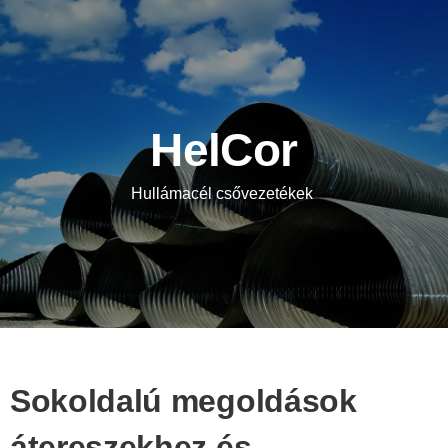
HelCor
Hullámacél csővezetékek
Sokoldalú megoldások
átereszekhez és