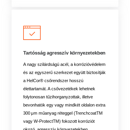
Tartósság agresszív környezetekben
A nagy szilárdságú acél, a korrózióvédelem
és az egyszerű szerkezet együtt biztosítják
a HelCor® csőrendszer hosszú
élettartamát. A csővezetékek lehetnek
folytonosan tűzihorganyzottak, illetve
bevonhatók egy vagy mindkét oldalon extra
300 μm műanyag réteggel (TrenchcoatTM
vagy W-ProtectTM) fokozott korróziót
okozó, agresszív környezetekben.