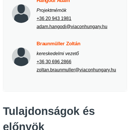
Hangodi Ádám
Projektmérnök
+36 20 943 1981
adam.hangodi@viaconhungary.hu
Braunmüller Zoltán
kereskedelmi vezető
+36 30 696 2866
zoltan.braunmuller@viaconhungary.hu
Tulajdonságok és
előnyök