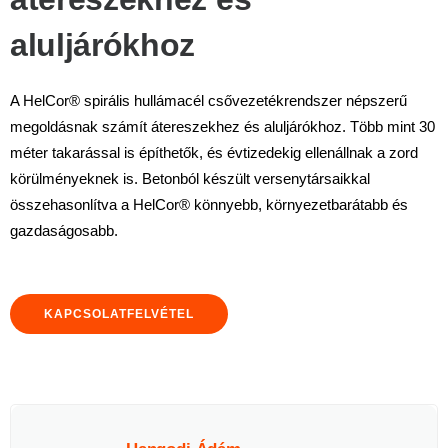
aluljárókhoz
A HelC
or®
spirális hullámacél csővezetékrendszer népszerű
megoldásnak számít átereszekhez és aluljárókhoz. Több mint 30
méter takarással is építhetők, és évtizedekig ellenállnak a zord
körülményeknek is. Betonból készült versenytársaikkal
összehasonlítva a HelCor® könnyebb, környezetbarátabb és
gazdaságosabb.
KAPCSOLATFELVÉTEL