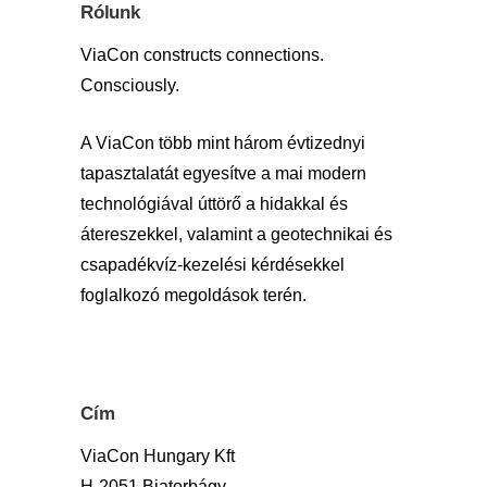
Rólunk
ViaCon constructs connections.
Consciously.
A ViaCon több mint három évtizednyi
tapasztalatát egyesítve a mai modern
technológiával úttörő a hidakkal és
átereszekkel, valamint a geotechnikai és
csapadékvíz-kezelési kérdésekkel
foglalkozó megoldások terén.
Cím
ViaCon Hungary Kft
H-2051 Biatorbágy,