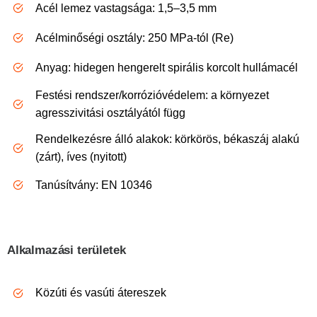
Acél lemez vastagsága: 1,5–3,5 mm
Acélminőségi osztály: 250 MPa-tól (Re)
Anyag: hidegen hengerelt spirális korcolt hullámacél
Festési rendszer/korrózióvédelem: a környezet
agresszivitási osztályától függ
Rendelkezésre álló alakok: körkörös, békaszáj alakú
(zárt), íves (nyitott)
Tanúsítvány:
EN 10346
Alkalmazási területek
Közúti és vasúti átereszek